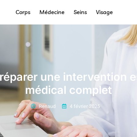
Corps
Médecine
Seins
Visage
éparer une intervention es
médical complet
Renaud
4 février 2025